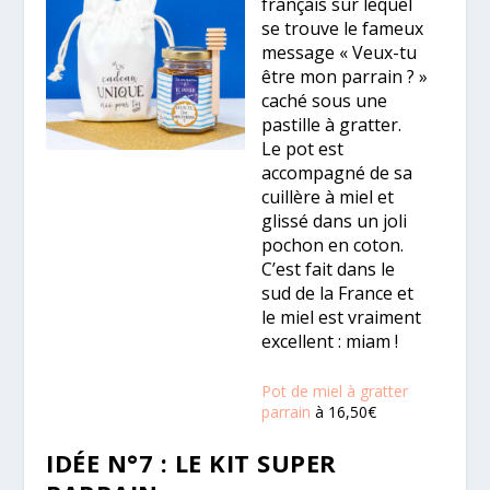
français sur lequel
se trouve le fameux
message « Veux-tu
être mon parrain ? »
caché sous une
pastille à gratter.
Le pot est
accompagné de sa
cuillère à miel et
glissé dans un joli
pochon en coton.
C’est fait dans le
sud de la France et
le miel est vraiment
excellent : miam !
Pot de miel à gratter
parrain
à 16,50€
IDÉE N°7 : LE KIT SUPER